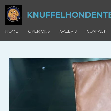
Ga
direct
KNUFFELHONDENT
naar
de
hoofdinhoud
HOME
OVER ONS
GALERIJ
CONTACT