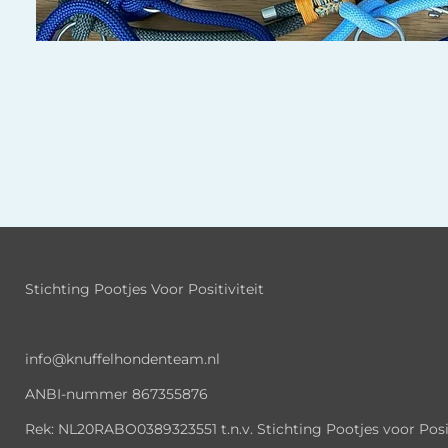
Stichting Pootjes Voor Positiviteit
info@knuffelhondenteam.nl
ANBI-nummer
867355876
Rek: NL20RABO0389323551 t.n.v. Stichting Pootjes voor Posit