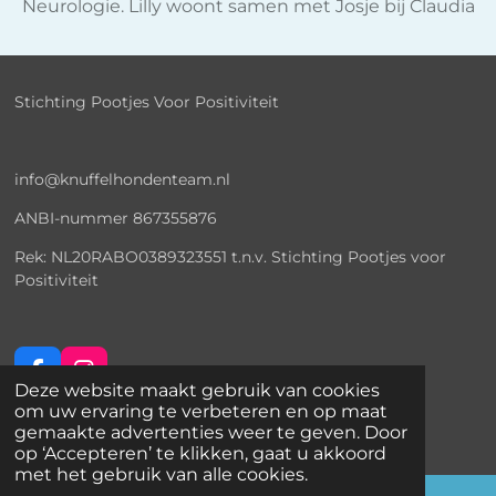
Neurologie. Lilly woont samen met Josje bij Claudia
Stichting Pootjes Voor Positiviteit
info@knuffelhondenteam.nl
ANBI-nummer
867355876
Rek: NL20RABO0389323551 t.n.v. Stichting Pootjes voor
Positiviteit
F
I
Deze website maakt gebruik van cookies
a
n
© 2025 Knuffelhondenteam
om uw ervaring te verbeteren en op maat
c
s
Powered by
JouwWeb
gemaakte advertenties weer te geven. Door
e
t
op ‘Accepteren’ te klikken, gaat u akkoord
b
a
met het gebruik van alle cookies.
o
g