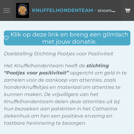
Ga
KNUFFELHONDENTEAM -
STICHTING POOTJES VOOR POSITIVITEIT
direct
naar
de
Klik op deze link en breng een glimlach
hoofdinhoud
met jouw donatie.
Doelstelling Stichting Pootjes voor Positiviteit
Het Knuffelhondenteam heeft de
stichting
“Pootjes voor positiviteit”
opgericht om geld in te
zamelen voor de aankoop van attenties, zoals
hondenknuffeltjes en materiaal om attenties te
kunnen maken. De vrijwilligers van het
Knuffelhondenteam delen deze attenties uit bij
hun bezoeken aan patiënten in het Catharina
ziekenhuis om hen een positieve ervaring en
tastbare herinnering te bezorgen.