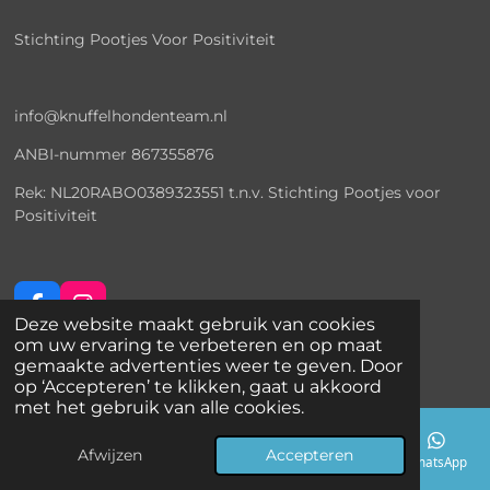
Stichting Pootjes Voor Positiviteit
info@knuffelhondenteam.nl
ANBI-nummer
867355876
Rek: NL20RABO0389323551 t.n.v. Stichting Pootjes voor
Positiviteit
F
I
Deze website maakt gebruik van cookies
a
n
© 2025 Knuffelhondenteam
om uw ervaring te verbeteren en op maat
c
s
Powered by
JouwWeb
gemaakte advertenties weer te geven. Door
e
t
op ‘Accepteren’ te klikken, gaat u akkoord
b
a
met het gebruik van alle cookies.
o
g
o
r
Afwijzen
Accepteren
k
a
E-mailadres
Telefoonnummer
Kaart
Facebook
WhatsApp
m