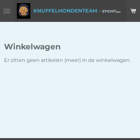
Ga
KNUFFELHONDENTEAM -
STICHTING POOTJES VOOR POSITIVITEIT
direct
naar
de
hoofdinhoud
Winkelwagen
Er zitten geen artikelen (meer) in de winkelwagen.