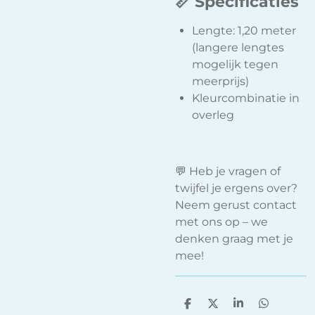
📏 Specificaties
Lengte: 1,20 meter
(langere lengtes
mogelijk tegen
meerprijs)
Kleurcombinatie in
overleg
💬 Heb je vragen of
twijfel je ergens over?
Neem gerust contact
met ons op – we
denken graag met je
mee!
D
D
S
D