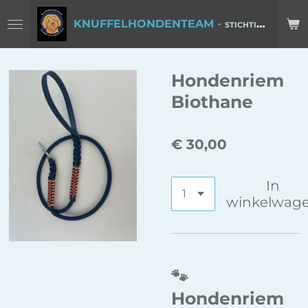
Ga
KNUFFELHONDENTEAM -
STICHTING POOTJES VOOR POSITIVITEIT
direct
naar
de
Hondenriem
hoofdinhoud
Biothane
€ 30,00
In
winkelwag
🐾
Hondenriem