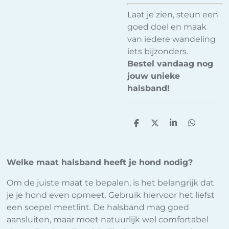
Laat je zien, steun een
goed doel en maak
van iedere wandeling
iets bijzonders.
Bestel vandaag nog
jouw unieke
halsband!
D
D
S
D
e
e
h
e
l
e
a
l
e
l
r
e
n
e
n
Welke maat halsband heeft je hond nodig?
Om de juiste maat te bepalen, is het belangrijk dat
je je hond even opmeet. Gebruik hiervoor het liefst
een soepel meetlint. De halsband mag goed
aansluiten, maar moet natuurlijk wel comfortabel