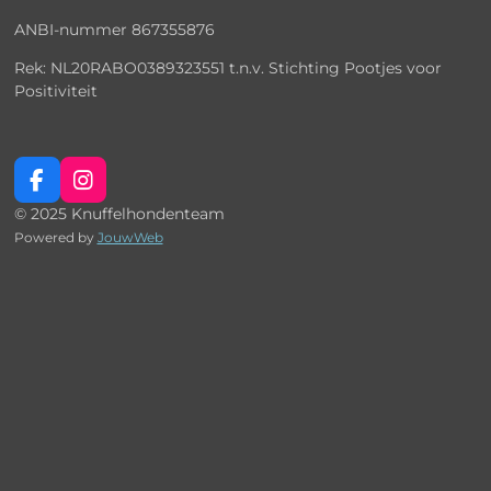
ANBI-nummer
867355876
Rek: NL20RABO0389323551 t.n.v. Stichting Pootjes voor
Positiviteit
F
I
a
n
© 2025 Knuffelhondenteam
c
s
Powered by
JouwWeb
e
t
b
a
o
g
o
r
k
a
m