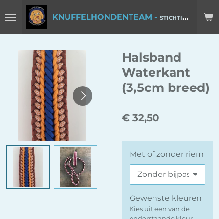
Ga
KNUFFELHONDENTEAM -
STICHTING POOTJES VOOR POSITIVITEIT
direct
naar
de
Halsband
hoofdinhoud
Waterkant
(3,5cm breed)
€ 32,50
Met of zonder riem
Gewenste kleuren
Kies uit een van de
onderstaande kleur